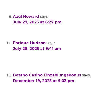
make men and women think. Also, thank you
for allowing me to comment!
Azul Howard
says:
July 27, 2025 at 6:27 pm
I appreciate you sharing this blog post. Thanks
Again. Cool.
Enrique Hudson
says:
July 28, 2025 at 9:41 am
I really like reading through a post that can
make men and women think. Also, thank you
for allowing me to comment!
Betano Casino Einzahlungsbonus
says:
December 19, 2025 at 9:03 pm
Waren die Glücksspiele im Internet lange nur
in einem Graubereich und geduldet
möglich, könnt ihr seit 2021 legal in der
Bundesrepublik spielen. Der