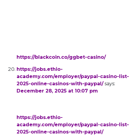
as a variety of other classics. With an array of
over 1,
500 casino delights, punters are spoilt for
choice, from the
classic allure of the pokies to a smorgasbord of
table games.
References:
https://blackcoin.co/ggbet-casino/
https://jobs.ethio-
academy.com/employer/paypal-casino-list-
2025-online-casinos-with-paypal/
says:
December 28, 2025 at 10:07 pm
us poker sites that accept paypal
References:
https://jobs.ethio-
academy.com/employer/paypal-casino-list-
2025-online-casinos-with-paypal/