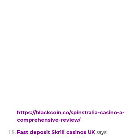
cryptocurrencies like Bitcoin and Ethereum
are a popular choice, with a
minimum withdrawal limit and a maximum of
A$4,000.
Players can enjoy immersive options such as
Asian Blackjack, Swintt Live Baccarat and
Gravity Sic Bo, which combine the excitement
of live play with professional dealers in high-
quality virtual studios.
King Billy Casino also has a live dealer section
with over ten games presented by leading
software providers.
References:
https://blackcoin.co/spinstralia-casino-a-
comprehensive-review/
Fast deposit Skrill casinos UK
says: