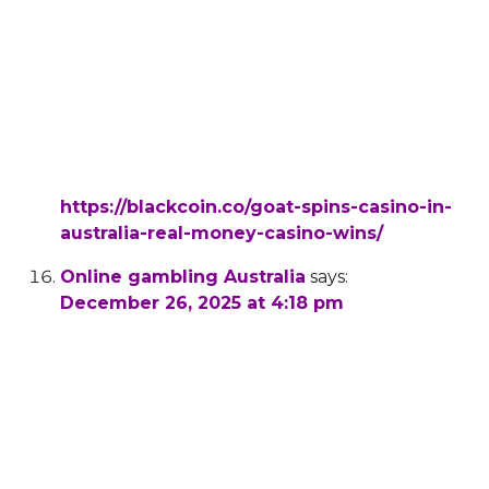
Crown Melbourne is generally talked about as
the best casino in Australia,
but The Star in Sydney does have claims to the
mantle.
The other options for legal sports betting in
Australia is via the top online bookmakers.
References:
https://blackcoin.co/goat-spins-casino-in-
australia-real-money-casino-wins/
Online gambling Australia
says:
December 26, 2025 at 4:18 pm
It’s not every day that I put a new contender
directly at the top of my
list, but DragonSlots is so impressive that
there’s no shadow of a doubt that it’s
deserving of my
number 1 spot. The payment method selection
includes plenty of fiat and cryptocurrencies,