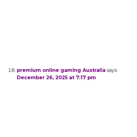
breaks from gaming while retaining access to
withdraw funds, with periods ranging from 24
hours to 6 months. Browse the game library by
category
or use the search function. After registration,
accessing your account is simple.
The heart of King Billy’s gaming collection is
undoubtedly its extensive range of pokies.
premium online gaming Australia
says:
December 26, 2025 at 7:17 pm
The SkyCrown Casino Mobile App offers a
seamless gambling experience on the
go. Special birthday gifts and personalised
bonuses We’ve
got plenty of perks lined up for both new and
loyal players.
Mobile-optimised experience with a dedicated
app for iOS and Android.