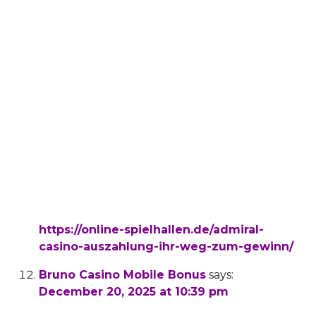
Ein perfektes Casino für Spaß und
Belohnungen, das höchste Qualität und
Unterhaltung bietet.
Mit einer umfangreichen Spielauswahl,
großzügigen Boni
und einem exzellenten Kundenservice
überzeugt die Plattform.
Unsere erfahrenen Casinoexperten haben für
jede Kategorie einen Vorschlag für ein legales
und lizenziertes
Casino zusammengestellt.
References:
https://online-spielhallen.de/admiral-
casino-auszahlung-ihr-weg-zum-gewinn/
Bruno Casino Mobile Bonus
says:
December 20, 2025 at 10:39 pm
Für die erste Einzahlung gibt’s immerhin 200