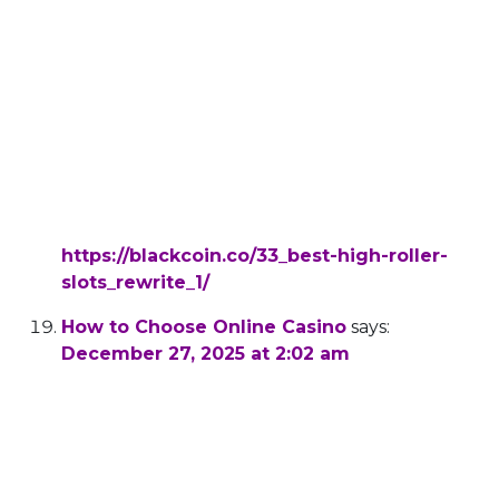
tastes among people and the need to reach
the most diverse audiences.
First, we place the utmost importance on the
security of
the Australian Skycrown Casino platform and
our users; this is
our greatest differentiator.
References:
https://blackcoin.co/33_best-high-roller-
slots_rewrite_1/
How to Choose Online Casino
says:
December 27, 2025 at 2:02 am
All other regions have at least one land-based
casino, while most have more.
The province wagered $18.5 billion for the
quarter via sports betting,
iGaming, and poker sites. All of them have