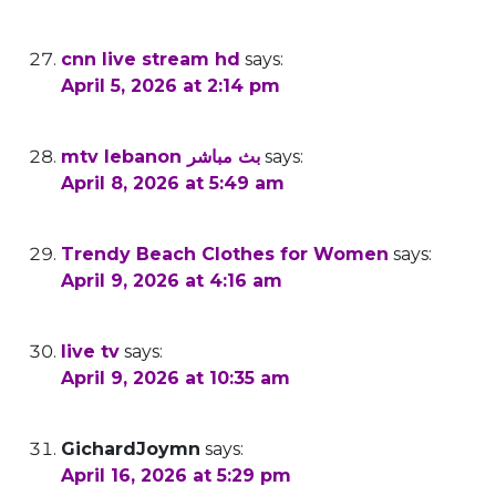
Looking forward to your next post!
cnn live stream hd
says:
April 5, 2026 at 2:14 pm
One of the best reads I’ve had this week.
mtv lebanon بث مباشر
says:
April 8, 2026 at 5:49 am
Clear, concise, and effective.
Trendy Beach Clothes for Women
says:
April 9, 2026 at 4:16 am
I appreciate the effort put into this post.
live tv
says:
April 9, 2026 at 10:35 am
Absolutely loved reading this!
GichardJoymn
says:
April 16, 2026 at 5:29 pm