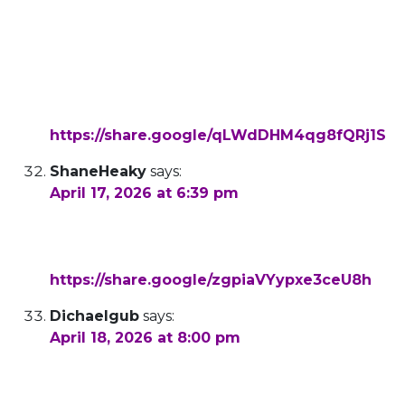
Pretty section of content. I just stumbled upon
your web site and in accession capital to assert
that I get in fact enjoyed account your blog
posts. Any way I will be subscribing to your
augment and even I achievement you access
consistently fast.
https://share.google/qLWdDHM4qg8fQRj1S
ShaneHeaky
says:
April 17, 2026 at 6:39 pm
Hello, I want to subscribe for this web site to
obtain most recent updates, so where can i do
it please assist.
https://share.google/zgpiaVYypxe3ceU8h
Dichaelgub
says:
April 18, 2026 at 8:00 pm
I loved as much as you will receive carried out
right here. The sketch is attractive, your
authored material stylish. nonetheless, you