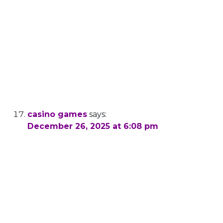
with similar rules on wagering, eligible games,
and bet caps. Check the multiplier on
wagering, whether it’s bonus-only or
deposit+bonus,
max bet limits, and the timer to clear it. Many of
their titles are innovative slots with bonus buy
options and exciting features that keep players
hooked.
casino games
says:
December 26, 2025 at 6:08 pm
While the platform isn’t licensed by Australian
authorities, it’s legal for Aussies to play at
offshore casinos.
Yes, King Billy casino operates legally under a
Curacao eGaming license and welcomes
Australian players.
Table game aficionados unlock dozens of