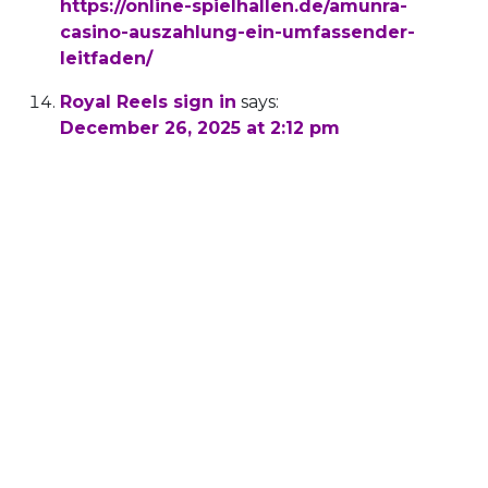
https://online-spielhallen.de/amunra-
casino-auszahlung-ein-umfassender-
leitfaden/
Royal Reels sign in
says:
December 26, 2025 at 2:12 pm
King Billy casino offers various gaming sections,
including slots, table games,
live casino, jackpot games, and specialty games.
Great selection of games.Easy
verification.Higher than usual withdrawal
limits.Low turnover for
bonuses.Overall great casino. However, the
casino is fully optimized for mobile browsers,
allowing players to enjoy all games on their
mobile devices.
From king billy casino real money
opportunities to the convenience
of king billy mobile casino gaming, there’s a