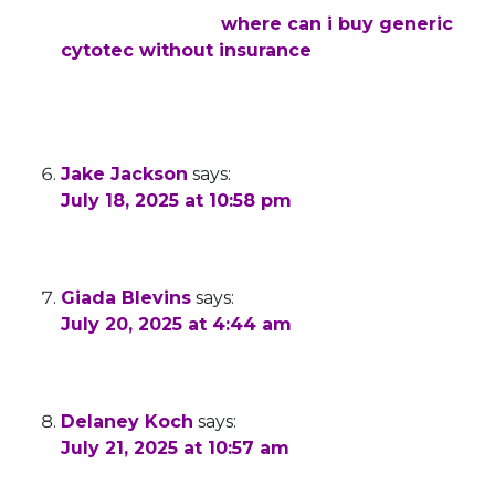
reasonably stable
where can i buy generic
cytotec without insurance
These electrical
disturbances can rarely be cured back to
normal because the majority of dogs with AF
have progressive underlying heart disease
Jake Jackson
says:
July 18, 2025 at 10:58 pm
Nice post. I learn something totally new and
challenging on websites
Giada Blevins
says:
July 20, 2025 at 4:44 am
This was beautiful Admin. Thank you for your
reflections.
Delaney Koch
says:
July 21, 2025 at 10:57 am
I really like reading through a post that can