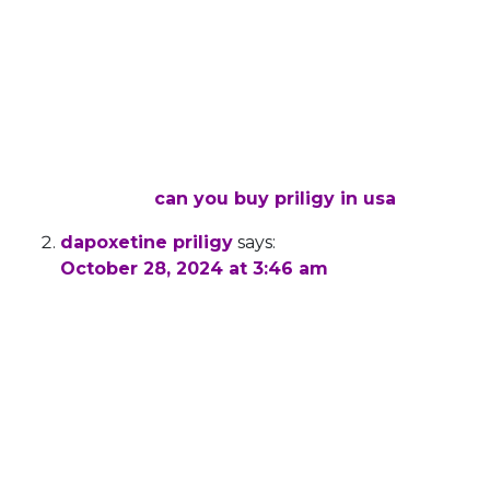
development integrative models of the
mechanisms of endocrine therapy resistance
that include the effect of tumor heterogeneity
that can be used to predict effective new
therapeutic targets and will allow the
investigation of the link between endocrine
therapy resistance, endocrine therapy and
metastasis
can you buy priligy in usa
dapoxetine priligy
says:
October 28, 2024 at 3:46 am
It is appropriate time to make some plans for
the longer term and
it’s time to be happy. I’ve read this publish and
if I
could I desire to suggest you few fascinating
issues or suggestions.
Perhaps you could write next articles referring
to this article.