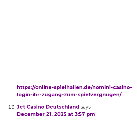
du Nichts einzahlen, hier wird dir tatsächlich
Guthaben geschenkt, mit
dem du spielen kannst. Die Gewinne aus den
Freispielen müssen in der Regel vor
der Auszahlung umgesetzt werden. So
erhältst du zusätzliches Spielgeld oder
Freispiele, wenn du echtes Geld einsetzt.
Ein Online Casino Bonus ohne Einzahlung ist
der perfekte Einstieg, um ohne
Risiko zu spielen.
References:
https://online-spielhallen.de/nomini-casino-
login-ihr-zugang-zum-spielvergnugen/
Jet Casino Deutschland
says:
December 21, 2025 at 3:57 pm
Nutze beispielsweise einen 100% Bonus und
schnappe
dir Freispiele. Lvbet bietet also alles, was wir