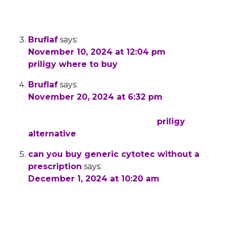
I desire to read even more things
approximately it!
Bruflaf
says:
November 10, 2024 at 12:04 pm
priligy where to buy
1987 Cancer Res
Bruflaf
says:
November 20, 2024 at 6:32 pm
2020 04 09 2020 04 10 US Na Tablet 90 mg 1
Oral Sunshine Lake Pharma Co
priligy
alternative
can you buy generic cytotec without a
prescription
says:
December 1, 2024 at 10:20 am
8 23 We chose to test our renin inhibitor in this
model from 6 to 10 days after renal artery
constriction, a period during which both PRA
and MAP are substantially elevated and